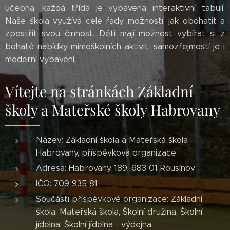
učebna, každá třída je vybavena interaktivní tabulí.
Naše škola využívá celé řady možností, jak obohatit a
zpestřit svou činnost. Děti mají možnost vybírat si z
bohaté nabídky mimoškolních aktivit, samozřejmostí je i
moderní vybavení.
Vítejte na stránkách Základní
školy a Mateřské školy Habrovany
Název: Základní škola a Mateřská škola
Habrovany, příspěvková organizace
Adresa: Habrovany 189, 683 01 Rousínov
IČO: 709 935 81
Součásti příspěvkové organizace: Základní
škola, Mateřská škola, Školní družina, Školní
jídelna, Školní jídelna - výdejna