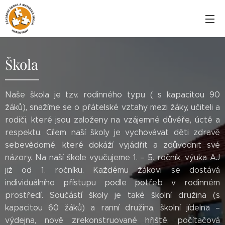
Škola
Naše škola je tzv. rodinného typu ( s kapacitou 90
žáků), snažíme se o přátelské vztahy mezi žáky, učiteli a
rodiči, které jsou založeny na vzájemné důvěře, úctě a
respektu. Cílem naší školy je vychovávat děti zdravě
sebevědomé, které dokáží vyjádřit a zdůvodnit své
názory. Na naší škole vyučujeme 1. – 5. ročník, výuka AJ
již od 1. ročníku. Každému žákovi se dostává
individuálního přístupu podle potřeb v rodinném
prostředí. Součástí školy je také školní družina (s
kapacitou 60 žáků) a ranní družina, školní jídelna –
výdejna, nově zrekonstruované hřiště, počítačová